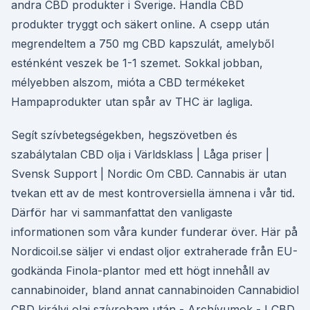
andra CBD produkter i Sverige. Handla CBD
produkter tryggt och säkert online. A csepp után
megrendeltem a 750 mg CBD kapszulát, amelyből
esténként veszek be 1-1 szemet. Sokkal jobban,
mélyebben alszom, mióta a CBD termékeket
Hampaprodukter utan spår av THC är lagliga.
Segít szívbetegségekben, hegszövetben és
szabálytalan CBD olja i Världsklass | Låga priser |
Svensk Support | Nordic Om CBD. Cannabis är utan
tvekan ett av de mest kontroversiella ämnena i vår tid.
Därför har vi sammanfattat den vanligaste
informationen som våra kunder funderar över. Här på
Nordicoil.se säljer vi endast oljor extraherade från EU-
godkända Finola-plantor med ett högt innehåll av
cannabinoider, bland annat cannabinoiden Cannabidiol
CBD királyi olaj szívroham után - Archívumok - I CBD