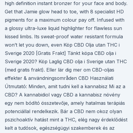
high definition instant bronzer for your face and body.
Get that Jamie glow head to toe, with 8 specialist HD
pigments for a maximum colour pay off. Infused with
a glossy ultra-luxe liquid highlighter for flawless sun
kissed limbs. Its sweat-proof water resistant formula
won’t let you down, even Köp CBD Olja utan THC i
Sverige 2020 [Gratis Frakt] Tänkt köpa CBD olja i
Sverige 2020? Köp Laglig CBD olja i Sverige utan THC
(med gratis frakt). Eller lär dig mer om CBD-oljas
effekter & användningsområden CBD Használati
Útmutató: Minden, amit tudni kell a kannabisz Mi az a
CBD? A kannabidiol vagy CBD a kannabisz növény
egy nem bódító összetevője, amely hatalmas terápiás
potenciállal rendelkezik. Bár a CBD nem okoz olyan
pszichoaktív hatást mint a THC, elég nagy érdeklődést
kelt a tudósok, egészségügyi szakemberek és az