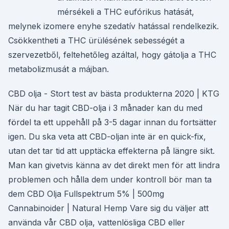
mérsékeli a THC eufórikus hatását,
melynek izomere enyhe szedatív hatással rendelkezik.
Csökkentheti a THC ürülésének sebességét a
szervezetből, feltehetőleg azáltal, hogy gátolja a THC
metabolizmusát a májban.
CBD olja - Stort test av bästa produkterna 2020 | KTG
När du har tagit CBD-olja i 3 månader kan du med
fördel ta ett uppehåll på 3-5 dagar innan du fortsätter
igen. Du ska veta att CBD-oljan inte är en quick-fix,
utan det tar tid att upptäcka effekterna på längre sikt.
Man kan givetvis känna av det direkt men för att lindra
problemen och hålla dem under kontroll bör man ta
dem CBD Olja Fullspektrum 5% | 500mg
Cannabinoider | Natural Hemp Vare sig du väljer att
använda vår CBD olja, vattenlösliga CBD eller