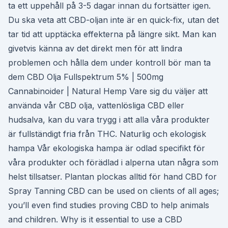
ta ett uppehåll på 3-5 dagar innan du fortsätter igen.
Du ska veta att CBD-oljan inte är en quick-fix, utan det
tar tid att upptäcka effekterna på längre sikt. Man kan
givetvis känna av det direkt men för att lindra
problemen och hålla dem under kontroll bör man ta
dem CBD Olja Fullspektrum 5% | 500mg
Cannabinoider | Natural Hemp Vare sig du väljer att
använda vår CBD olja, vattenlösliga CBD eller
hudsalva, kan du vara trygg i att alla våra produkter
är fullständigt fria från THC. Naturlig och ekologisk
hampa Vår ekologiska hampa är odlad specifikt för
våra produkter och förädlad i alperna utan några som
helst tillsatser. Plantan plockas alltid för hand CBD for
Spray Tanning CBD can be used on clients of all ages;
you’ll even find studies proving CBD to help animals
and children. Why is it essential to use a CBD