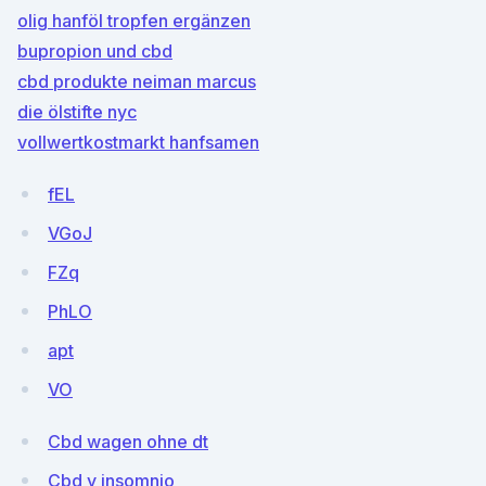
olig hanföl tropfen ergänzen
bupropion und cbd
cbd produkte neiman marcus
die ölstifte nyc
vollwertkostmarkt hanfsamen
fEL
VGoJ
FZq
PhLO
apt
VO
Cbd wagen ohne dt
Cbd y insomnio