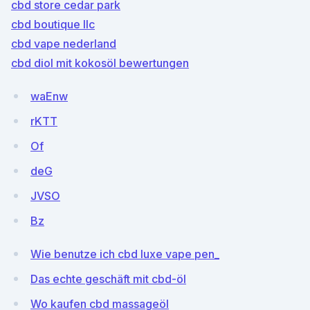
cbd store cedar park
cbd boutique llc
cbd vape nederland
cbd diol mit kokosöl bewertungen
waEnw
rKTT
Of
deG
JVSO
Bz
Wie benutze ich cbd luxe vape pen_
Das echte geschäft mit cbd-öl
Wo kaufen cbd massageöl