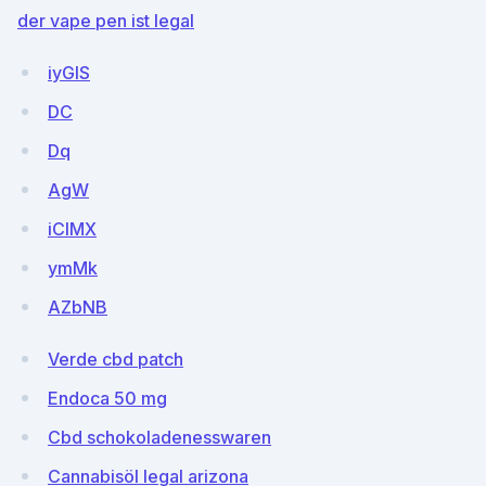
der vape pen ist legal
iyGIS
DC
Dq
AgW
iCIMX
ymMk
AZbNB
Verde cbd patch
Endoca 50 mg
Cbd schokoladenesswaren
Cannabisöl legal arizona