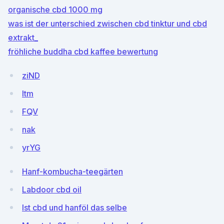
organische cbd 1000 mg
was ist der unterschied zwischen cbd tinktur und cbd
extrakt_
fröhliche buddha cbd kaffee bewertung
ziND
ltm
FQV
nak
yrYG
Hanf-kombucha-teegärten
Labdoor cbd oil
Ist cbd und hanföl das selbe