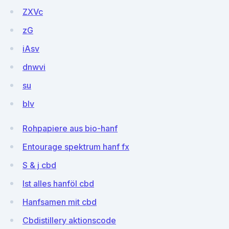
ZXVc
zG
iAsv
dnwvi
su
blv
Rohpapiere aus bio-hanf
Entourage spektrum hanf fx
S & j cbd
Ist alles hanföl cbd
Hanfsamen mit cbd
Cbdistillery aktionscode