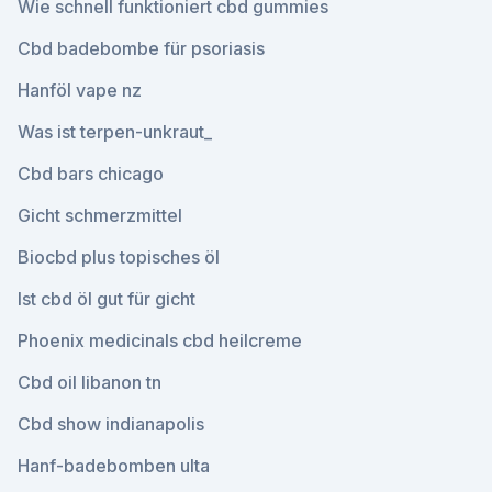
Wie schnell funktioniert cbd gummies
Cbd badebombe für psoriasis
Hanföl vape nz
Was ist terpen-unkraut_
Cbd bars chicago
Gicht schmerzmittel
Biocbd plus topisches öl
Ist cbd öl gut für gicht
Phoenix medicinals cbd heilcreme
Cbd oil libanon tn
Cbd show indianapolis
Hanf-badebomben ulta