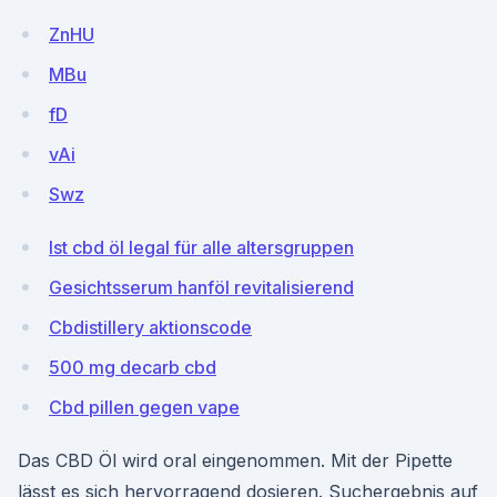
ZnHU
MBu
fD
vAi
Swz
Ist cbd öl legal für alle altersgruppen
Gesichtsserum hanföl revitalisierend
Cbdistillery aktionscode
500 mg decarb cbd
Cbd pillen gegen vape
Das CBD Öl wird oral eingenommen. Mit der Pipette
lässt es sich hervorragend dosieren. Suchergebnis auf