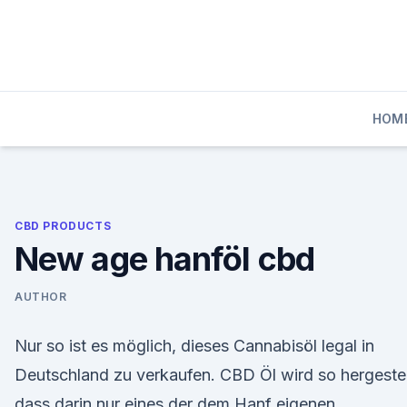
Skip
to
content
HOM
CBD PRODUCTS
New age hanföl cbd
AUTHOR
Nur so ist es möglich, dieses Cannabisöl legal in
Deutschland zu verkaufen. CBD Öl wird so hergestel
dass darin nur eines der dem Hanf eigenen