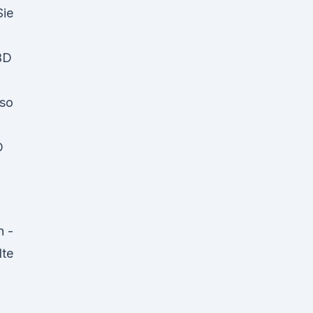
Sie
BD
 so
D
n -
lte