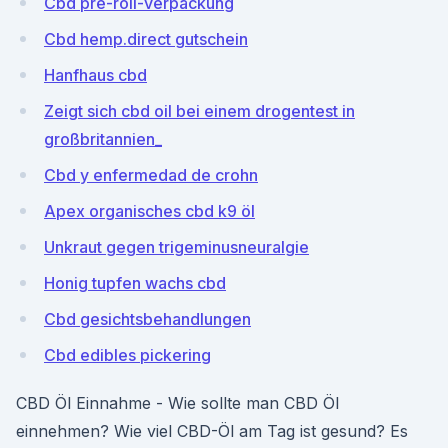
Cbd pre-roll-verpackung
Cbd hemp.direct gutschein
Hanfhaus cbd
Zeigt sich cbd oil bei einem drogentest in
großbritannien_
Cbd y enfermedad de crohn
Apex organisches cbd k9 öl
Unkraut gegen trigeminusneuralgie
Honig tupfen wachs cbd
Cbd gesichtsbehandlungen
Cbd edibles pickering
CBD Öl Einnahme - Wie sollte man CBD Öl
einnehmen? Wie viel CBD-Öl am Tag ist gesund? Es