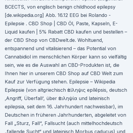
BCECTS, von englisch benign childhood epilepsy
[de.wikipedia.org] Abb. 16.12 EEG bei Rolando -
Epilepsie . CBD Shop | CBD Öl, Paste, Kapseln, E-
Liquid kaufen | 5% Rabatt CBD kaufen und bestellen –
der CBD Shop von CBDwelt.de. Wohltuend,
entspannend und vitalisierend – das Potential von
Cannabidiol im menschlichen Körper kann so vielfältig
sein, wie es die Auswahl an CBD-Produkten ist, die
Ihnen hier in unserem CBD Shop auf CBD Welt zum
Kauf zur Verfügung stehen. Epilepsie – Wikipedia
Epilepsie (von altgriechisch ἐπίληψις epílēpsis, deutsch
‚Angriff, Überfall‘, über ἐπιληψία und lateinisch
epilepsia, seit dem 16. Jahrhundert nachweisbar), im
Deutschen in früheren Jahrhunderten, abgeleitet von
Fall „Sturz, Fall“, Fallsucht (auch mittelhochdeutsch
„fallende Sucht“ und lateinisch Morbus caducus) und